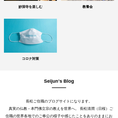
妙深寺を楽しむ
教養会
コロナ対策
Seijunʼs Blog
長松ご住職のブログサイトになります。
真実の仏教－本門佛立宗の教えを世界へ。 長松清潤（日桜）ご
住職の世界各地でのご奉公の様子や感じたことをありのままにお