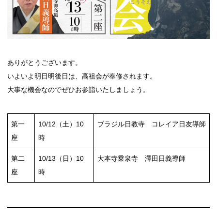
ありがとうございます。
いよいよ明日明後日は、高祖会が奉修されます。
大事な機会なのでぜひお参詣いたしましょう。
第一
10/12（土）10
ブラジル日教寺 コレイア日友導師
座
時
第二
10/13（日）10
大本寺乗泉寺 澤田日義導師
座
時