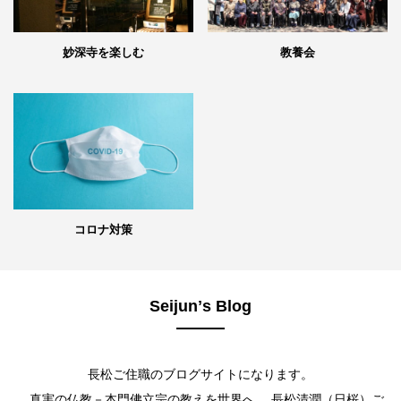
妙深寺を楽しむ
教養会
コロナ対策
Seijunʼs Blog
長松ご住職のブログサイトになります。
真実の仏教－本門佛立宗の教えを世界へ。 長松清潤（日桜）ご