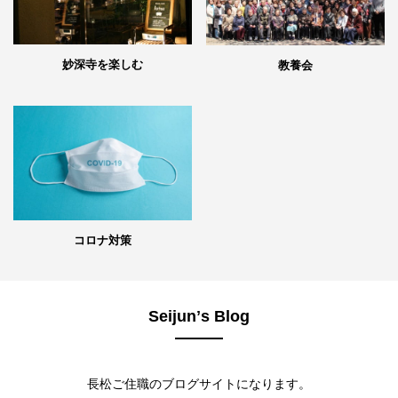
妙深寺を楽しむ
教養会
コロナ対策
Seijunʼs Blog
長松ご住職のブログサイトになります。