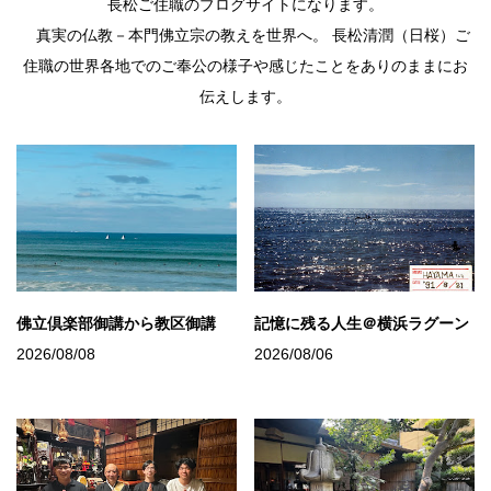
長松ご住職のブログサイトになります。
真実の仏教－本門佛立宗の教えを世界へ。 長松清潤（日桜）ご
住職の世界各地でのご奉公の様子や感じたことをありのままにお
伝えします。
佛立倶楽部御講から教区御講
記憶に残る人生＠横浜ラグーン
2026/08/08
2026/08/06