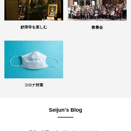
妙深寺を楽しむ
教養会
コロナ対策
Seijunʼs Blog