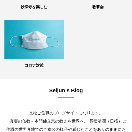
妙深寺を楽しむ
教養会
コロナ対策
Seijunʼs Blog
長松ご住職のブログサイトになります。
真実の仏教－本門佛立宗の教えを世界へ。 長松清潤（日桜）ご
住職の世界各地でのご奉公の様子や感じたことをありのままにお