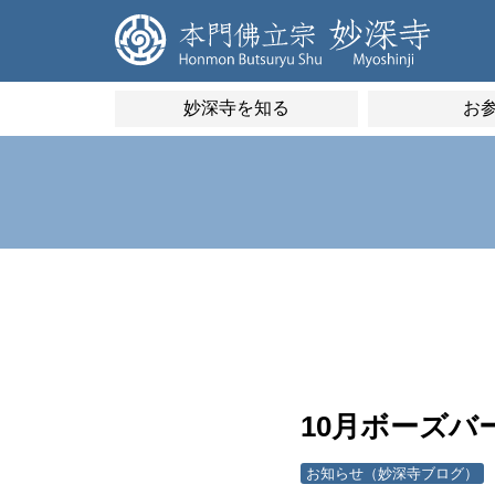
妙深寺を知る
お
10月ボーズバ
お知らせ（妙深寺ブログ）