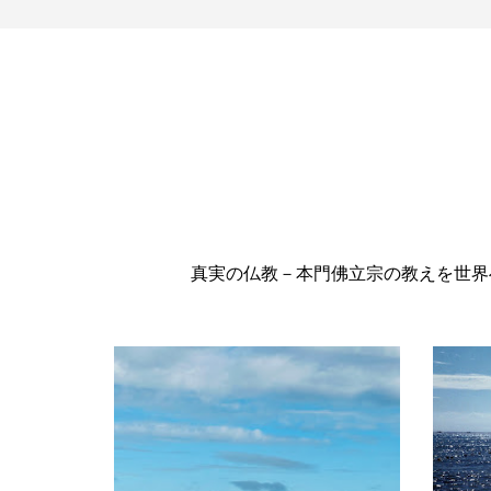
真実の仏教－本門佛立宗の教えを世界へ