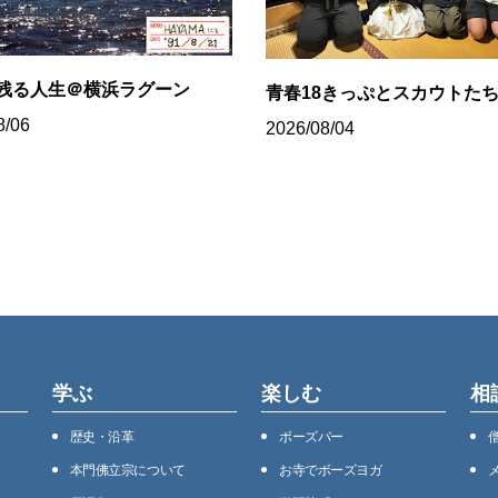
残る人生＠横浜ラグーン
青春18きっぷとスカウトた
8/06
2026/08/04
学ぶ
楽しむ
相
歴史・沿⾰
ボーズバー
本⾨佛⽴宗について
お寺でボーズヨガ