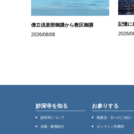
記憶に
佛立倶楽部御講から教区御講
2026/0
2026/08/08
妙深寺を知る
お参りする
妙深寺について
朝参詣・日々のご信心
住職・教務紹介
オンライン寺務所