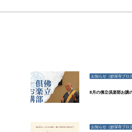
お知らせ（妙深寺ブロ
8月の佛立倶楽部お講
お知らせ（妙深寺ブロ