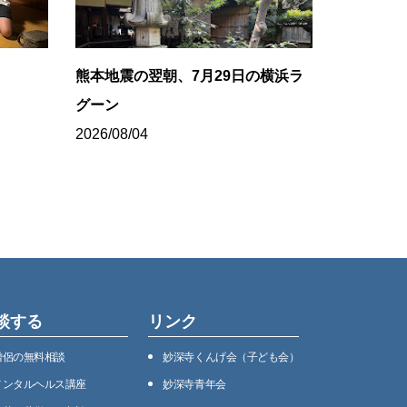
ち
熊本地震の翌朝、7月29日の横浜ラ
グーン
2026/08/04
談する
リンク
僧侶の無料相談
妙深寺くんげ会（⼦ども会）
メンタルヘルス講座
妙深寺⻘年会