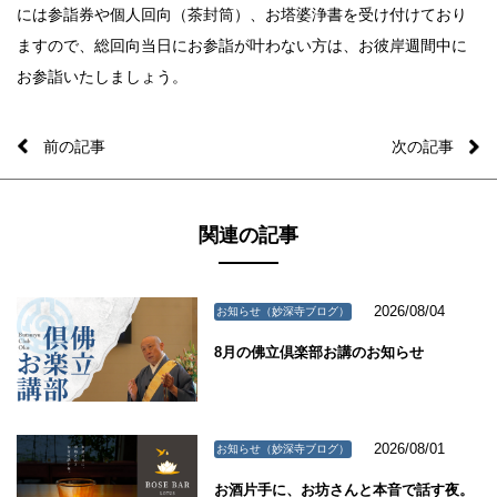
には参詣券や個人回向（茶封筒）、お塔婆浄書を受け付けており
ますので、総回向当日にお参詣が叶わない方は、お彼岸週間中に
お参詣いたしましょう。
前の記事
次の記事
関連の記事
2026/08/04
お知らせ（妙深寺ブログ）
8月の佛立倶楽部お講のお知らせ
2026/08/01
お知らせ（妙深寺ブログ）
お酒片手に、お坊さんと本音で話す夜。