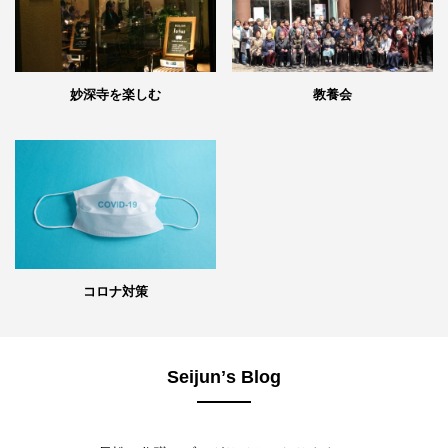
妙深寺を楽しむ
教養会
コロナ対策
Seijunʼs Blog