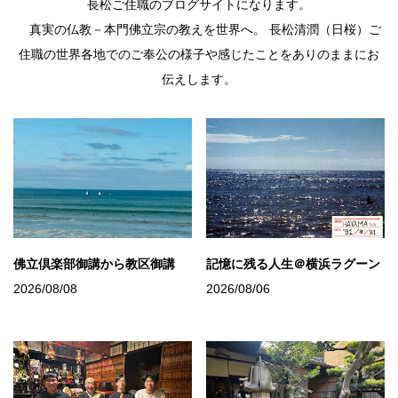
長松ご住職のブログサイトになります。
真実の仏教－本門佛立宗の教えを世界へ。 長松清潤（日桜）ご
住職の世界各地でのご奉公の様子や感じたことをありのままにお
伝えします。
佛立倶楽部御講から教区御講
記憶に残る人生＠横浜ラグーン
2026/08/08
2026/08/06