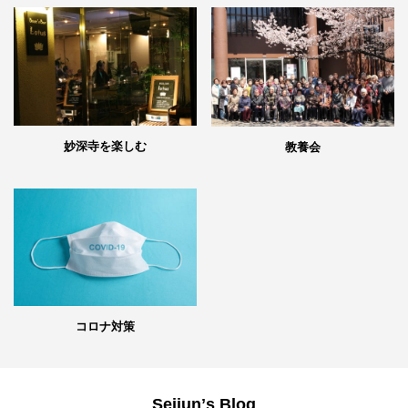
妙深寺を楽しむ
教養会
コロナ対策
Seijunʼs Blog