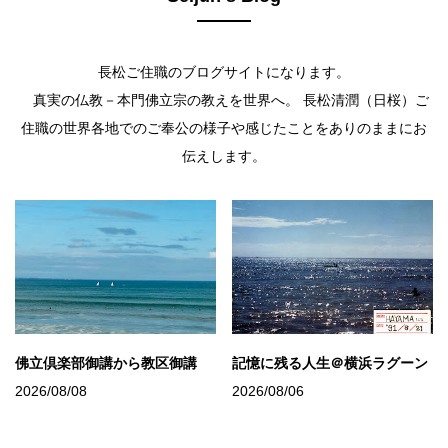
長松ご住職のブログサイトになります。
真実の仏教－本門佛立宗の教えを世界へ。 長松清潤（日桜）ご
住職の世界各地でのご奉公の様子や感じたことをありのままにお
伝えします。
佛立倶楽部御講から教区御講
記憶に残る人生＠横浜ラグーン
2026/08/08
2026/08/06