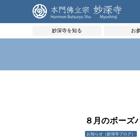
妙深寺を知る
お
８月のボーズ
お知らせ（妙深寺ブログ）