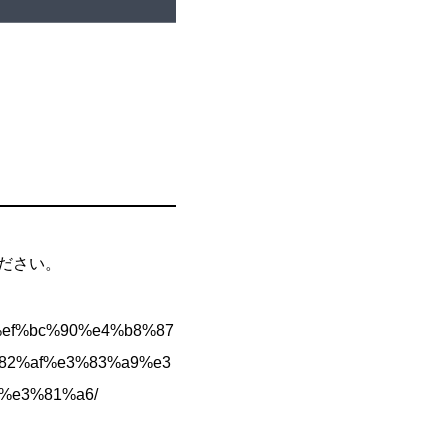
ください。
0%ef%bc%90%e4%b8%87
82%af%e3%83%a9%e3
%e3%81%a6/