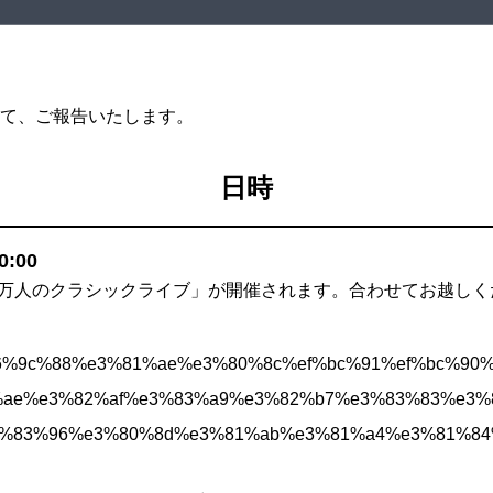
て、ご報告いたします。
日時
0:00
00万人のクラシックライブ」が開催されます。合わせてお越し
jp/8%e6%9c%88%e3%81%ae%e3%80%8c%ef%bc%91%ef%bc%9
ae%e3%82%af%e3%83%a9%e3%82%b7%e3%83%83%e3%
%83%96%e3%80%8d%e3%81%ab%e3%81%a4%e3%81%84