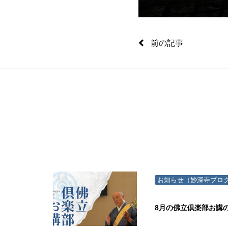
前の記事
お知らせ（妙深寺ブロ
8月の佛立倶楽部お講