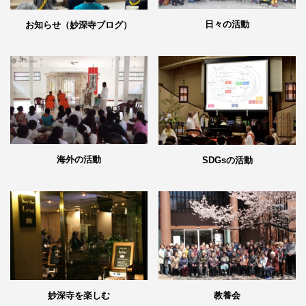
日々の活動
お知らせ（妙深寺ブログ）
海外の活動
SDGsの活動
妙深寺を楽しむ
教養会