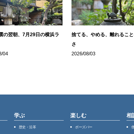
震の翌朝、7月29日の横浜ラ
捨てる、やめる、離れること
さ
8/04
2026/08/03
学ぶ
楽しむ
相
歴史・沿⾰
ボーズバー