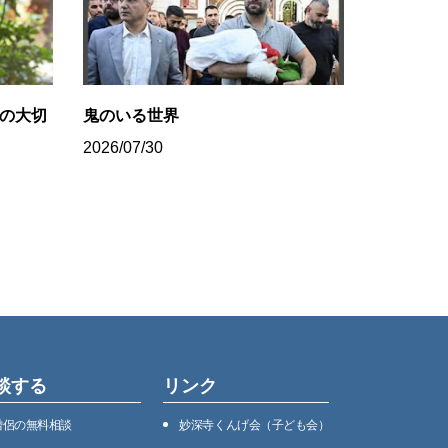
の大切
鬼のいる世界
2026/07/30
談する
リンク
僧侶の無料相談
妙深寺くんげ会（⼦ども会）