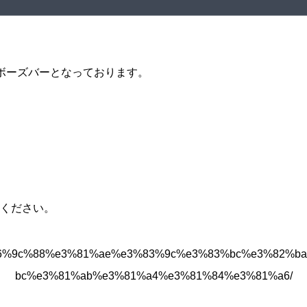
ボーズバーとなっております。
ください。
jp/7%e6%9c%88%e3%81%ae%e3%83%9c%e3%83%bc%e3%82
bc%e3%81%ab%e3%81%a4%e3%81%84%e3%81%a6/