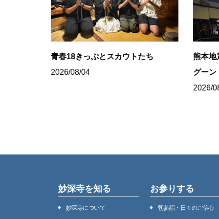
青春18きっぷとスカウトたち
熊本地
2026/08/04
グーン
2026/0
妙深寺を知る
お参りする
妙深寺について
朝参詣・日々のご信心