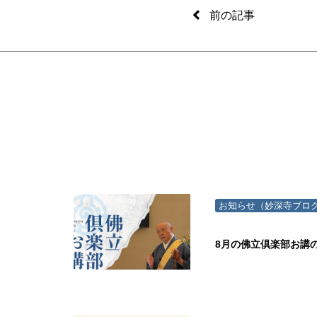
前の記事
お知らせ（妙深寺ブロ
8月の佛立倶楽部お講