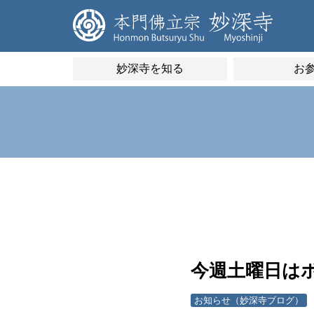
妙深寺を知る
お
今週土曜日は
お知らせ（妙深寺ブログ）