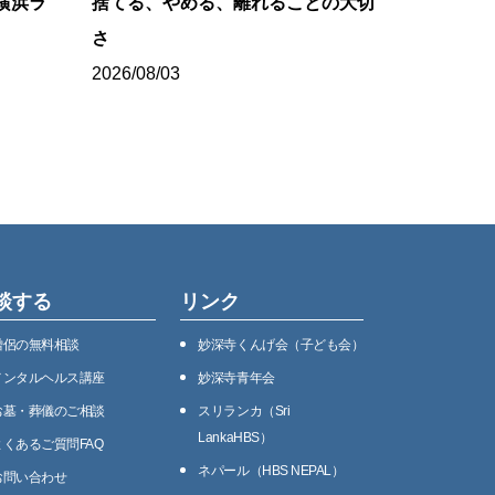
横浜ラ
捨てる、やめる、離れることの大切
さ
2026/08/03
談する
リンク
僧侶の無料相談
妙深寺くんげ会（⼦ども会）
メンタルヘルス講座
妙深寺⻘年会
お墓・葬儀のご相談
スリランカ（Sri
LankaHBS）
よくあるご質問FAQ
ネパール（HBS NEPAL）
お問い合わせ