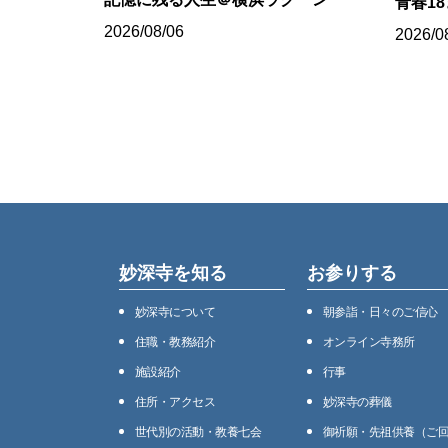
青春1
2026/08/06
2026/0
妙深寺を知る
お参りする
妙深寺について
朝参詣・日々のご信心
住職・教務紹介
オンライン寺務所
施設紹介
⾏事
住所・アクセス
妙深寺の葬儀
世代別の活動・教養七会
御祈願・先祖供養（ご