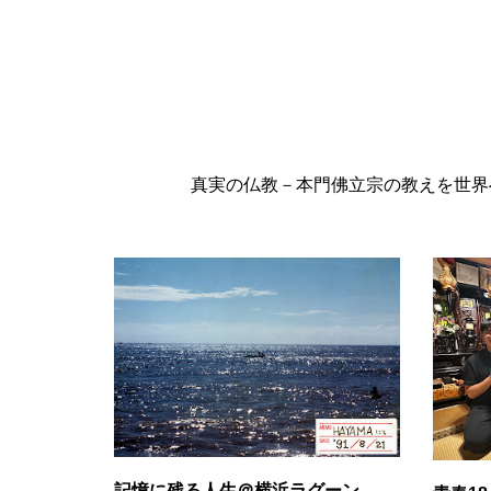
真実の仏教－本門佛立宗の教えを世界へ
記憶に残る人生＠横浜ラグーン