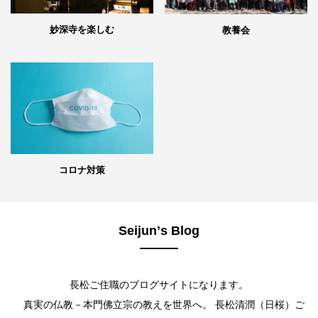
妙深寺を楽しむ
教養会
コロナ対策
Seijunʼs Blog
長松ご住職のブログサイトになります。
真実の仏教－本門佛立宗の教えを世界へ。 長松清潤（日桜）ご