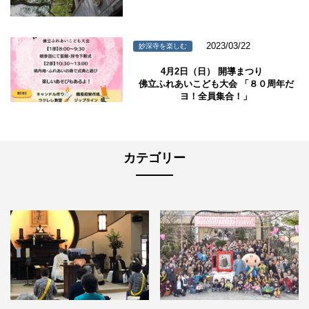
2023/03/22
妙深寺を楽しむ
4月2日（日） 開導まつり
佛立ふれあいこども大会 「８０周年だ
ヨ！全員集合！」
カテゴリー