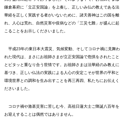
鎌倉幕府に「立正安国論」を上奏し、正しいみ仏の教えである法
華経を正しく実践する者がいないために、諸天善神はこの国を離
れ、人心は荒れ、自然災害や疫病などの「三災七難」が盛んに起
こることをお示しくださいました。
平成23年の東日本大震災、気候変動、そしてコロナ禍に見舞わ
れた現代は、まさにお祖師さまが立正安国論で危惧をされたこと
とピタッと重なり合う世情です。お祖師さまは法華経のみ教えに
基づき、正しい仏法の実践による人心の安定こそが世界の平和と
環境世界との調和を生み出すことを再三再四、私たちにお伝えく
ださいました。
コロナ禍や激甚災害に苦しむ今、高祖日蓮大士ご降誕八百年を
お迎えすることは偶然ではありません。