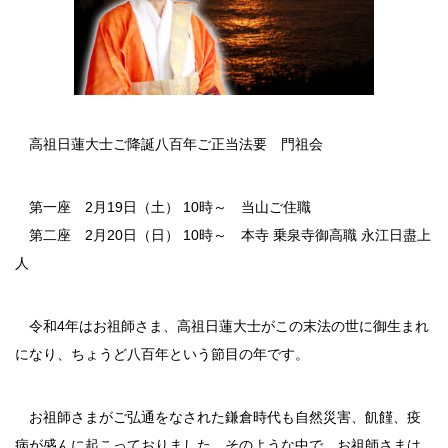
高祖日蓮大士ご降誕八百年ご正当法要 門祖会
第一座 2月19日（土） 10時～ 当山ご住職
第二座 2月20日（日） 10時～ 本寺 乗泉寺御高職 永江日盡上
人
令和4年はお祖師さま、高祖日蓮大士がこの末法の世に御生まれ
になり、ちょうど八百年という節目の年です。
お祖師さまがご弘通をなされた鎌倉時代も自然災害、飢饉、疫
病が盛んに起こっておりました。そのような中で、お祖師さまは