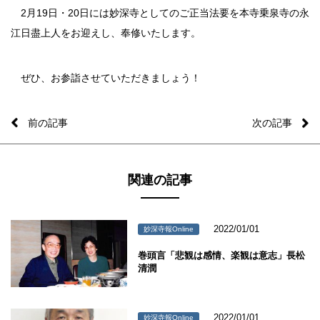
2月19日・20日には妙深寺としてのご正当法要を本寺乗泉寺の永
江日盡上人をお迎えし、奉修いたします。
ぜひ、お参詣させていただきましょう！
前の記事
次の記事
関連の記事
2022/01/01
妙深寺報Online
巻頭言「悲観は感情、楽観は意志」長松
清潤
2022/01/01
妙深寺報Online