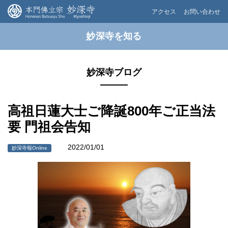
アクセス
お問い合わせ
妙深寺を知る
妙深寺ブログ
高祖日蓮大士ご降誕800年ご正当法
要 門祖会告知
2022/01/01
妙深寺報Online