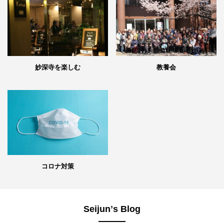
妙深寺を楽しむ
教養会
コロナ対策
Seijunʼs Blog