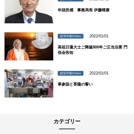
年頭所感 事務局長 伊藤晴康
2022/01/01
妙深寺報Online
高祖日蓮大士ご降誕800年ご正当法要 門
祖会告知
2022/01/01
妙深寺報Online
寒参詣と菩薩の誓い
カテゴリー