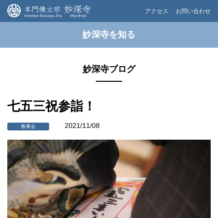
アクセス
お問い合わせ
妙深寺を知る
妙深寺ブログ
七五三祝参詣！
2021/11/08
教養会