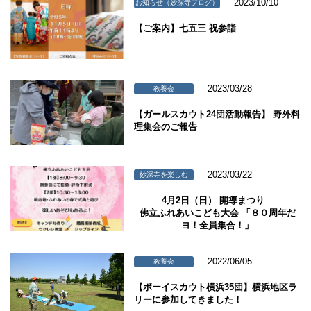
2023/10/10
お知らせ（妙深寺ブログ）
【ご案内】七五三 祝参詣
2023/03/28
教養会
【ガールスカウト24団活動報告】 野外料
理集会のご報告
2023/03/22
妙深寺を楽しむ
4月2日（日） 開導まつり
佛立ふれあいこども大会 「８０周年だ
ヨ！全員集合！」
2022/06/05
教養会
【ボーイスカウト横浜35団】横浜地区ラ
リーに参加してきました！