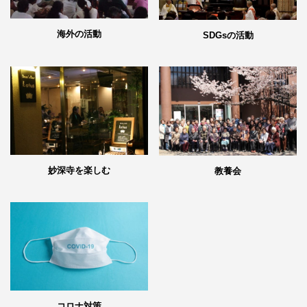
海外の活動
SDGsの活動
妙深寺を楽しむ
教養会
コロナ対策