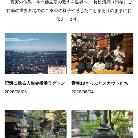
真実の仏教－本門佛立宗の教えを世界へ。 長松清潤（日桜）ご
住職の世界各地でのご奉公の様子や感じたことをありのままにお
伝えします。
記憶に残る人生＠横浜ラグーン
青春18きっぷとスカウトたち
2026/08/06
2026/08/04