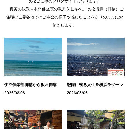
長松ご住職のブログサイトになります。
真実の仏教－本門佛立宗の教えを世界へ。 長松清潤（日桜）ご
住職の世界各地でのご奉公の様子や感じたことをありのままにお
伝えします。
佛立倶楽部御講から教区御講
記憶に残る人生＠横浜ラグーン
2026/08/08
2026/08/06