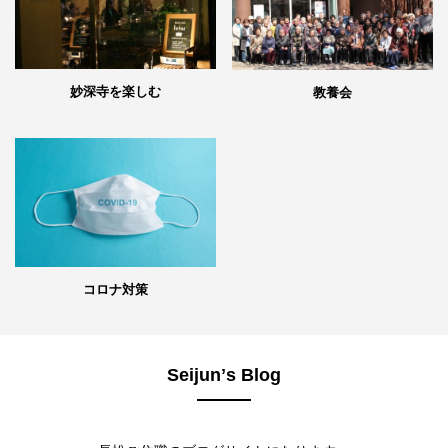
妙深寺を楽しむ
教養会
コロナ対策
Seijunʼs Blog