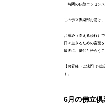
一時間の仏教エッセンス
この佛立倶楽部お講は、
お看経（唱える修行）で
日々生きるための言葉を
最後に、僧侶と語らうこ
【お看経→ご法門（法話
す。
6月の佛立倶