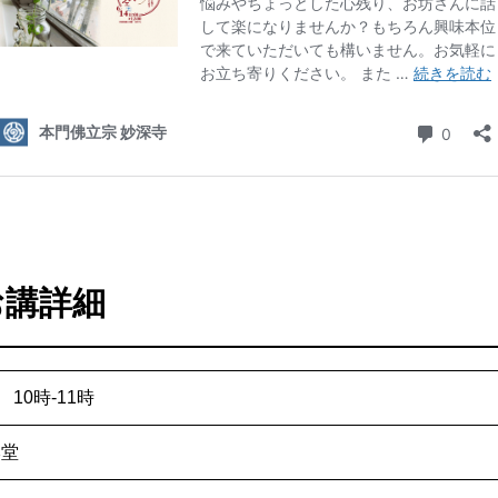
お講詳細
 10時-11時
本堂