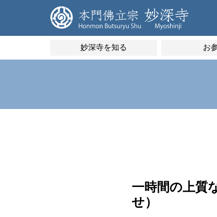
妙深寺を知る
お
一時間の上質
せ）