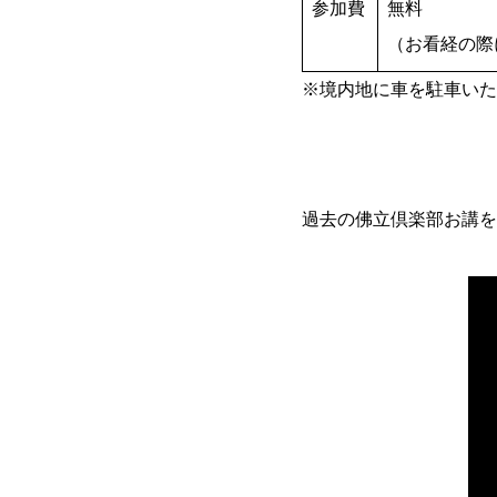
参加費
無料
（お看経の際
※境内地に車を駐車いた
過去の佛立倶楽部お講を