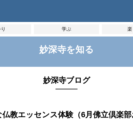
参り
学ぶ
楽
妙深寺を知る
妙深寺ブログ
な仏教エッセンス体験（6月佛立倶楽部