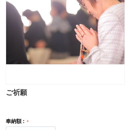
ご祈願
奉納額 :