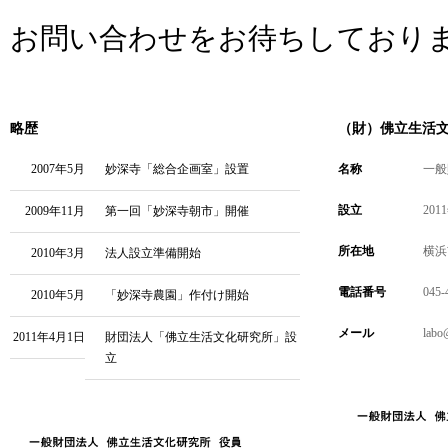
お問い合わせをお待ちしており
略歴
（財）佛立生活
2007年5月
妙深寺「総合企画室」設置
名称
一般
設立
201
2009年11月
第一回「妙深寺朝市」開催
所在地
横浜
2010年3月
法人設立準備開始
電話番号
045-
2010年5月
「妙深寺農園」作付け開始
メール
labo
2011年4月1日
財団法人「佛立生活文化研究所」設
立