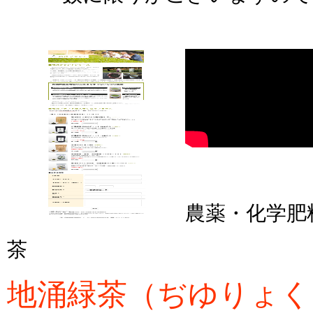
農薬・化学肥
茶
地涌緑茶（ぢゆりょく