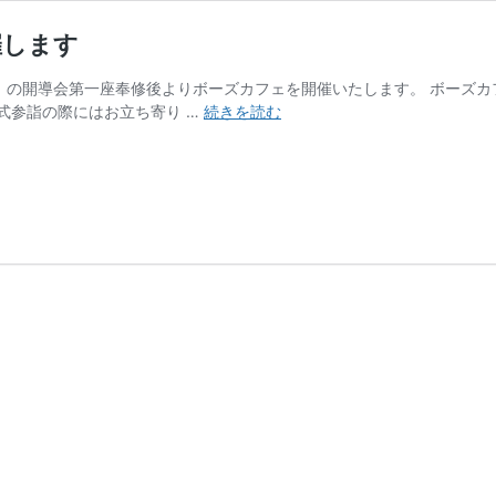
催します
土）の開導会第一座奉修後よりボーズカフェを開催いたします。 ボーズ
開
式参詣の際にはお立ち寄り …
続きを読む
導
会
第
一
座
奉
修
後、
ボ
ー
ズ
カ
フ
ェ
を
開